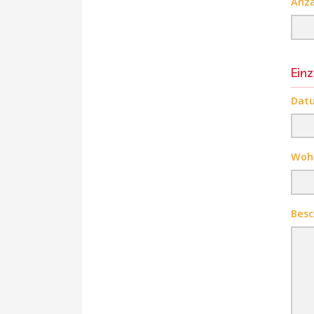
Anza
Einz
Datu
Woh
Besc