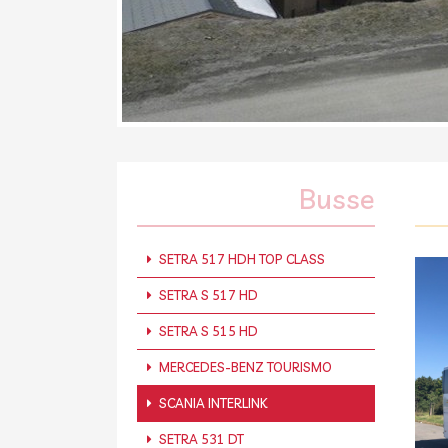
Busse
SETRA 517 HDH TOP CLASS
SETRA S 517 HD
SETRA S 515 HD
MERCEDES-BENZ TOURISMO
SCANIA INTERLINK
SETRA 531 DT