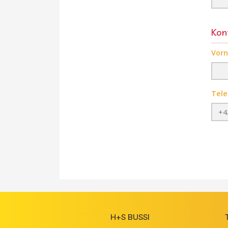
Kon
Vor
Tele
H+S BUSSI