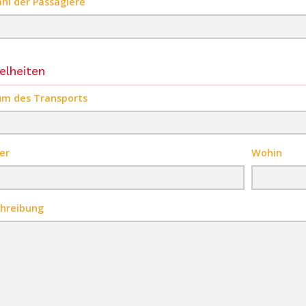
hl der Passagiere
elheiten
m des Transports
er
Wohin
hreibung