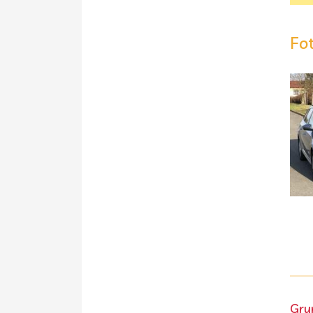
Fo
Gru