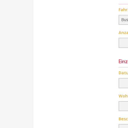
Fahr
Anza
Einz
Datu
Woh
Besc