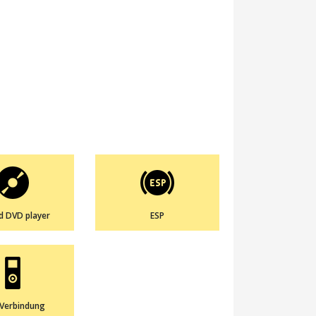
d DVD player
ESP
Verbindung