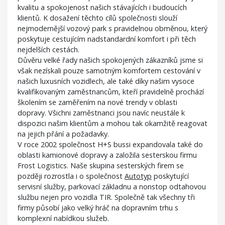
kvalitu a spokojenost našich stávajících i budoucích
klientů. K dosažení těchto cílů společnosti slouží
nejmodernější vozový park s pravidelnou obměnou, který
poskytuje cestujícím nadstandardní komfort i při těch
nejdelších cestách.
Důvěru velké řady našich spokojených zákazníků jsme si
však nezískali pouze samotným komfortem cestování v
našich luxusních vozidlech, ale také díky našim vysoce
kvalifikovaným zaměstnancům, kteří pravidelně prochází
školením se zaměřením na nové trendy v oblasti
dopravy. Všichni zaměstnanci jsou navíc neustále k
dispozici našim klientům a mohou tak okamžitě reagovat
na jejich přání a požadavky.
V roce 2002 společnost H+S bussi expandovala také do
oblasti kamionové dopravy a založila sesterskou firmu
Frost Logistics. Naše skupina sesterských firem se
později rozrostla i o společnost
Autotyp
poskytující
servisní služby, parkovací základnu a nonstop odtahovou
službu nejen pro vozidla TIR. Společně tak všechny tři
firmy působí jako velký hráč na dopravním trhu s
komplexní nabídkou služeb.