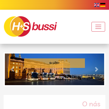
SLUŽBY
Předchozí
Další
O nás