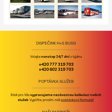
DISPEČINK H+S BUSSI
Volejte
nonstop 24/7 dní
v týdnu
+420 777 319 703
+420 602 319 703
POPTÁVKA SLUŽEB
Rádi pro Vás
vypracujeme nezávaznou kalkulaci našich
služeb
. Vyplňte, prosím, náš
poptávkový formulář
.