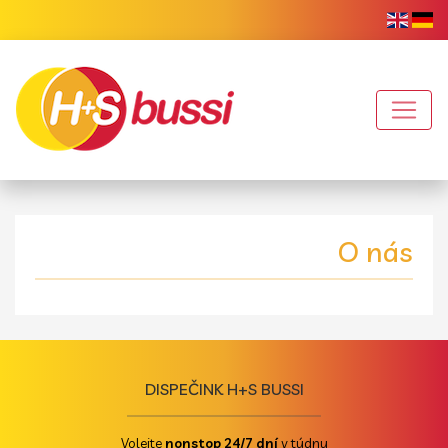
O nás
DISPEČINK H+S BUSSI
Volejte
nonstop 24/7 dní
v týdnu