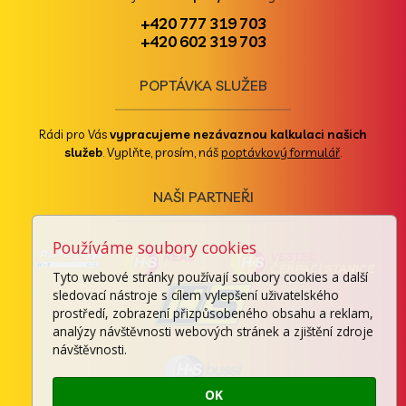
+420 777 319 703
+420 602 319 703
POPTÁVKA SLUŽEB
Rádi pro Vás
vypracujeme nezávaznou kalkulaci našich
služeb
. Vyplňte, prosím, náš
poptávkový formulář
.
NAŠI PARTNEŘI
Používáme soubory cookies
Tyto webové stránky používají soubory cookies a další
sledovací nástroje s cílem vylepšení uživatelského
prostředí, zobrazení přizpůsobeného obsahu a reklam,
analýzy návštěvnosti webových stránek a zjištění zdroje
návštěvnosti.
OK